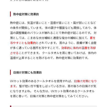
熱中症対策に効果的
熱中症には、気温が高いこと・湿度が高いこと・風が弱いことなど
の条件が関係しています。 体の調子や服装なども関係しており、体
温の調整機能のバランスが崩れることで熱中症が起こるのです。 対
策としては、こまめな水分補給と適度な塩分の補給に加えて、
首を
冷やすことも効果的
とされています。 首のように、皮膚が薄く血管
が多く通っている箇所を冷やすことで、
効率的に体内の温度を冷却
させる
ことができます。 クールタオルを首に巻いておけば、体内の
温度が上昇することを防げるので、熱中症対策に効果的です。
日焼け対策にも効果的
UVカット効果のあるクールタオルを使用すれば、
日焼け対策になり
ます。
髪が短い方や髪をしばっている方は、首の後ろの日焼けが気
になりますよね。 そんな方は、UVカット効果のあるクールタオル
を首に巻いて、日焼け対策と熱中症対策をしてみてください。