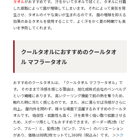
タオル
がおすすめです。 汗をかいてタオルで拭くと、タオルに付着
した皮脂によって菌が増殖してしまいます。 それによって臭気を発
生させ、タオルのイヤな臭いが生まれるのです。 菌の増殖を抑える
効果のあるタオルを使用することで、よく汗をかく夏の時期でも臭
いを予防してくれます。
クールタオルにおすすめのクールタオ
ル マフラータオル
おすすめのクールタオルは、「クールタオル マフラータオル」で
す。 そのままで冷感を感じる理由は、旭化成株式会社のベンベルグ
という繊維にあります。 高いクーリング機能で肌の熱を奪うため、
触れた時に冷たく感じるのです。 また、水に濡らせば冷感がさらに
向上。 屋内外を問わず、様々な場面で活躍するおすすめのクールタ
オルです。 吸収性・拡散性も高く、汗を素早く吸い取り拡散させる
ため、スポーツ用としてもおすすめできます。 ボーダー柄2色（ピ
ンク、ブルー）と、星柄2色（ピンク、ブルー）のバリエーション
があり、価格は同柄2枚セットで1,360円（税込み）です。 ＞＞
ク