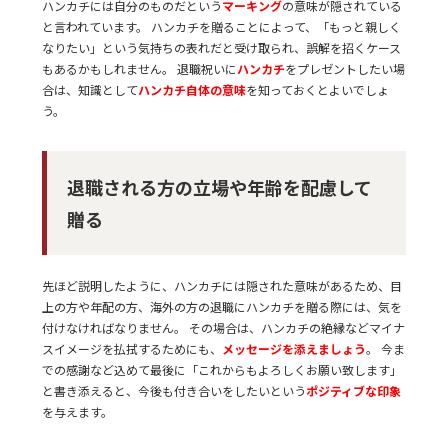
ハンカチには自分のものだという
マーキング
の意味が隠されている
と言われています。 ハンカチを贈ることによって、「もっと親しく
なりたい」という気持ちの表れだと受け取られ、誤解を招くケース
もあるかもしれません。 退職祝いに
ハンカチ
をプレゼントしたい場
合は、知識として
ハンカチ自体の意味
を知っておくとよいでしょ
う。
退職される方の立場や年齢を配慮して
贈る
先ほど説明したように、ハンカチには隠された意味があるため、目
上の方や年配の方、海外の方の退職にハンカチを贈る際には、気を
付けなければなりません。 その場合は、ハンカチの絶縁などマイナ
スイメージを払拭するためにも、
メッセージを添えましょう
。 今ま
での感謝など込めて最後に「これからもよろしくお願い致します」
と書き添えると、今後も付き合いをしたいという
ポジティブな印象
を与えます。