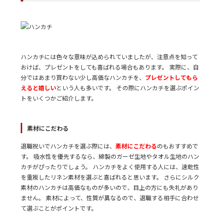
ハンカチには色々な意味が込められていましたが、注意点を知って
おけば、プレゼントをしても喜ばれる場合もあります。 実際に、自
分ではあまり買わない少し高価なハンカチを、
プレゼントしてもら
えると嬉しい
という人も多いです。 その際にハンカチを選ぶポイン
トをいくつかご紹介します。
素材にこだわる
退職祝いでハンカチを選ぶ際には、
素材にこだわる
のもおすすめで
す。 吸水性を優先するなら、綿製のガーゼ生地やタオル生地のハン
カチがぴったりでしょう。 ハンカチをよく使用する人には、速乾性
を重視したリネン素材を選ぶと喜ばれると思います。 さらにシルク
素材のハンカチは高価なものが多いので、目上の方にも失礼があり
ません。 素材によって、性質が異なるので、退職する相手に合わせ
て選ぶことがポイントです。