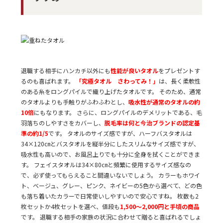
退職する相手にハンカチ以外にも
性能が良いタオル
をプレゼントす
るのも喜ばれます。
「究極タオル さわってみ！」
は、長く柔軟性
のある糸をロングパイルで織り上げたタオルです。 そのため、通常
のタオルよりも手触りがふわふわとし、
吸水性が通常のタオルの約
10倍
にもなります。 さらに、ロングパイルのデメリットである、毛
羽落ちのしやすさをカバーし、
脱毛率は何と今治ブランドの認定基
準の約1/5
です。 タオルのサイズ感ですが、ハーフバスタオルは
34×120㎝とバスタオルを縦半分にしたスリムなサイズ感ですが、
吸水性も高いので、お風呂上りでも十分に全身を拭くことができま
す。 フェイスタオルは34×80㎝と頻繁に使用するサイズ感なの
で、必ず使ってもらえること間違いないでしょう。 カラーもホワイ
ト、ベージュ、グレー、ピンク、ネイビーの5色から選べて、どの色
も落ち着いたカラーで日常使いしやすいので安心ですね。 枚数も2
枚セットか4枚セットを選べ、値段も
1,500～2,000円と手頃の商品
です。 退職する相手の家族の状況に合わせて贈ると喜ばれるでしょ